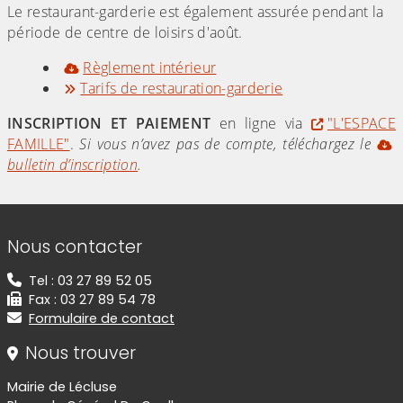
Le restaurant-garderie est également assurée pendant la
période de centre de loisirs d'août.
Règlement intérieur
Tarifs de restauration-garderie
INSCRIPTION ET PAIEMENT
en ligne via
"L'ESPACE
FAMILLE"
.
Si vous n’avez pas de compte, téléchargez le
bulletin d’inscription
.
Informations de contact
Nous contacter
Tel : 03 27 89 52 05
Fax : 03 27 89 54 78
Formulaire de contact
Nous trouver
Mairie de Lécluse