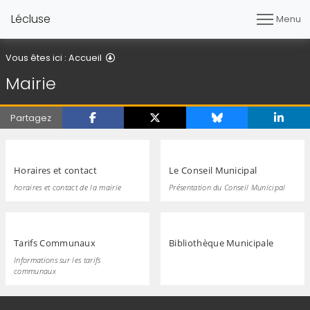
Lécluse
Menu
Mairie
Vous êtes ici :
Accueil
Mairie
Partagez
Horaires et contact
Le Conseil Municipal
horaires et contact de la mairie
Présentation du Conseil Municipal
Tarifs Communaux
Bibliothèque Municipale
Informations sur les tarifs
communaux