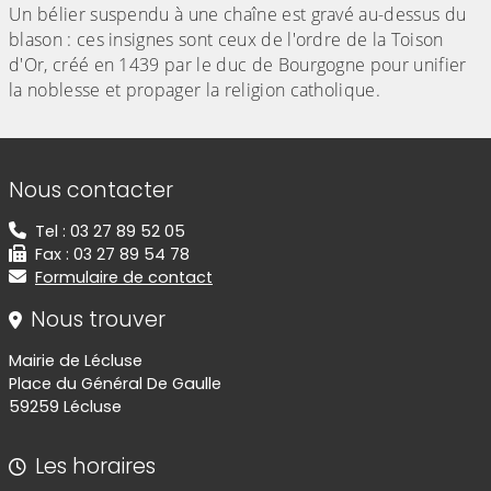
Un bélier suspendu à une chaîne est gravé au-dessus du
blason : ces insignes sont ceux de l'ordre de la Toison
d'Or, créé en 1439 par le duc de Bourgogne pour unifier
la noblesse et propager la religion catholique.
Informations de contact
Nous contacter
Tel : 03 27 89 52 05
Fax : 03 27 89 54 78
Formulaire de contact
Nous trouver
Mairie de Lécluse
Place du Général De Gaulle
59259 Lécluse
Les horaires