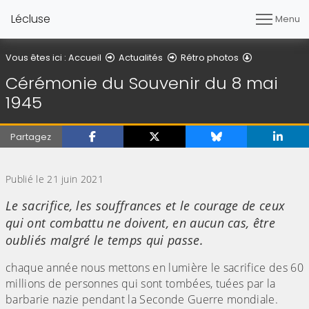
Lécluse
Menu
Détail de l'ar
Vous êtes ici :
Accueil
Actualités
Rétro photos
Cérémonie du Souvenir du 8 mai
1945
Partagez
(Cliquez sur l'image pour l'agrandir)
Publié le 21 juin 2021
Le sacrifice, les souffrances et le courage de ceux
qui ont combattu ne doivent, en aucun cas, être
oubliés malgré le temps qui passe.
chaque année nous mettons en lumière le sacrifice des 60
millions de personnes qui sont tombées, tuées par la
barbarie nazie pendant la Seconde Guerre mondiale.