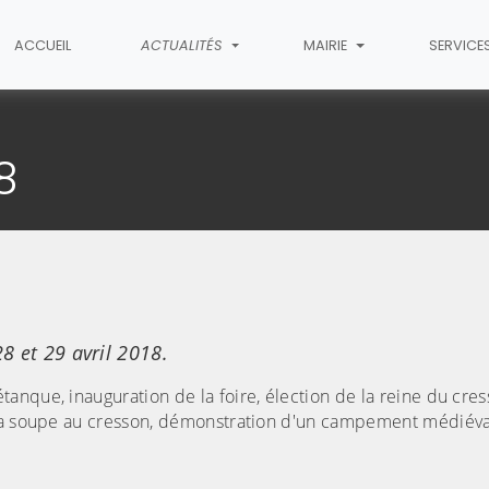
ACCUEIL
ACTUALITÉS
MAIRIE
SERVICE
article
8
8 et 29 avril 2018.
anque, inauguration de la foire, élection de la reine du cre
e la soupe au cresson, démonstration d'un campement médiév