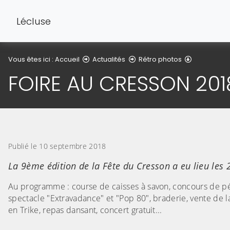
Lécluse
Détail de l'
Vous êtes ici :
Accueil
Actualités
Rétro photos
FOIRE AU CRESSON 201
Publié le 10 septembre 2018
La 9ème édition de la Fête du Cresson a eu lieu les 2
Au programme : course de caisses à savon, concours de pét
spectacle "Extravadance" et "Pop 80", braderie, vente d
en Trike, repas dansant, concert gratuit...