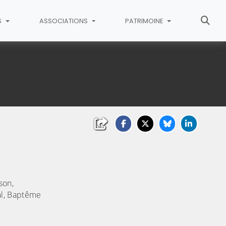
S
ASSOCIATIONS
PATRIMOINE
sson,
al, Baptême