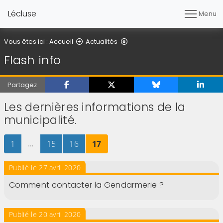
Lécluse
Menu
Flash info
Vous êtes ici :
Accueil
Actualités
Flash info
Partagez
Les dernières informations de la
municipalité.
Page
sur 17
…
Page
sur 17
Page
sur 17
Page
sur 17
1
15
16
17
Publié le 27 avril 2020
Comment contacter la Gendarmerie ?
Publié le 20 avril 2020