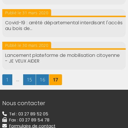
Publié le 31 mars 2020
Covid-19 : arrêté départemental interdisant l'accès
au bois de…
Publié le 30 mars 2020
Lancement plateforme de mobilisation citoyenne
- JE VEUX AIDER
Page
sur 17
…
Page
sur 17
Page
sur 17
Page
sur 17
1
15
16
17
Informations de contact
Nous contacter
Tel : 03 27 89 52 05
Fax : 03 27 89 54 78
Formulaire de contact